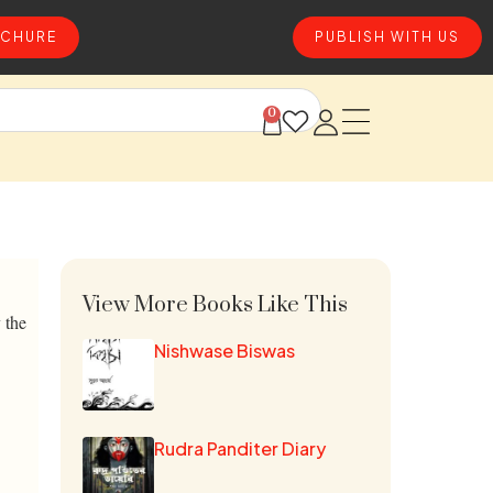
CHURE
PUBLISH WITH US
0
View More Books Like This
 the
Nishwase Biswas
Rudra Panditer Diary