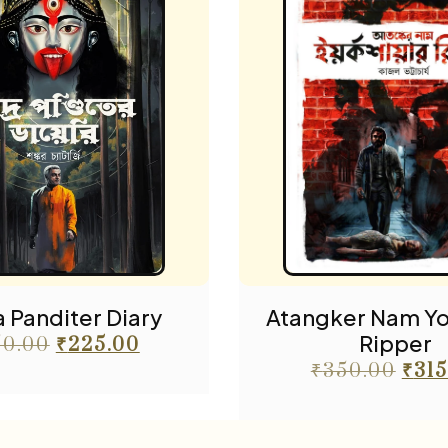
 Panditer Diary
Atangker Nam Yo
Ripper
50.00
₹
225.00
₹
350.00
₹
315