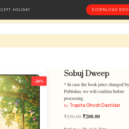
XCEPT HOLIDAY
DOWNLOAD BRO
Sobuj Dweep
-20%
* In case the book price changed by
Publisher, we will confirm before
processing.
Trapita Ghosh Dastidar
by
₹
200.00
₹
250.00