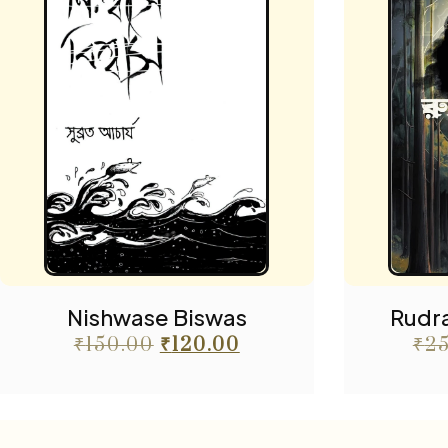
Nishwase Biswas
Rudra
₹
150.00
₹
120.00
₹
2