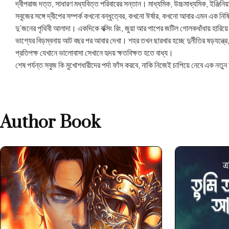
দ্বীপরাজ দত্ত, সাধারণ মধ্যবিত্ত পরিবারের সন্তান। মাধ্যমিক, উচ্চমাধ্যমিক, ইঞ্
সবুজের সঙ্গে দ্বীপের সম্পর্ক কখনো বন্ধুত্বের, কখনো ঈর্ষার, কখনো আবার এমন এক নিষি
দু’জনের পৃথিবী আলাদা। একদিকে বক্সিং রিং, জুয়া আর পাপের জটিল গোলকধাঁধায় হারিয়ে য
ভাগ্যের বিড়ম্বনায় আট বছর পর আবার দেখা। শহর তখন ছারখার হচ্ছে দুর্নীতির ষড়যন্ত্র
প্রতিপক্ষ যেখানে ভালোবাসা সেখানে হৃদয় ক্ষতবিক্ষত হতে বাধ্য।
শেষ পর্যন্ত সবুজ কি মুখোশধারীদের পর্দা ফাঁস করবে, নাকি নিজেই চাপিয়ে নেবে এক নতু
Author Book