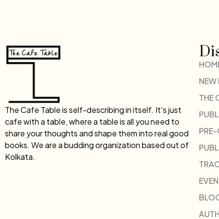
Di
HOM
NEW
THE 
The Cafe Table is self-describing in itself. It’s just
PUBL
cafe with a table, where a table is all you need to
PRE
share your thoughts and shape them into real good
books. We are a budding organization based out of
PUBL
Kolkata.
TRAC
EVEN
BLO
AUT