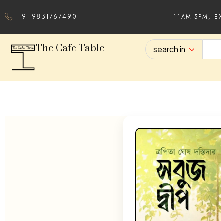
11AM-5PM, E
+91 9831767490
The Cafe Table
search in