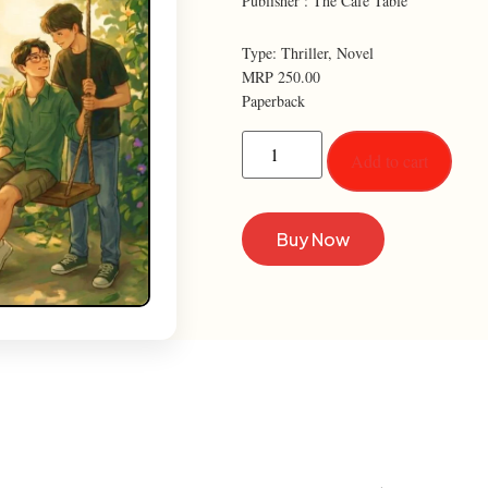
Publisher : The Cafe Table
Type: Thriller, Novel
MRP 250.00
Paperback
Add to cart
Buy Now