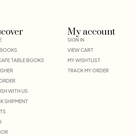
scover
My account
E
SIGN IN
 BOOKS
VIEW CART
CAFE TABLE BOOKS
MY WISHTLIST
ISHER
TRACK MY ORDER
-ORDER
ISH WITH US
K SHIPMENT
TS
G
HOR