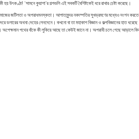
 হয় উৎকণ্ঠা! ‘সামনে কুয়াশা’র গল্পগুলি এই সবকটি বৈশিষ্টকেই ধরে রাখার চেষ্টা করেছে।
 সমাজের জটিলতা ও অপরাধমনস্কতা। আপাতসুন্দর নবদম্পতির সুখভ্রমণের মধ্যেও দংশন করতে পার
্দরে ডলারের অথবা দেহের লেনদেনে। কখনো বা তা মহাকাশ বিজ্ঞান ও কল্পবিজ্ঞানের হাত ধরেছে
রে। অপেক্ষমান পথের বাঁকে কী লুকিয়ে আছে তা কেউই জানে না। অপরাধী চলে গেছে আড়ালে কিন