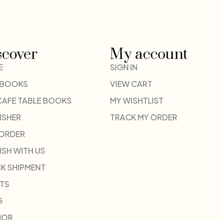
scover
My account
E
SIGN IN
 BOOKS
VIEW CART
CAFE TABLE BOOKS
MY WISHTLIST
ISHER
TRACK MY ORDER
-ORDER
ISH WITH US
K SHIPMENT
TS
G
HOR