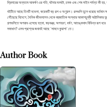
থ্রিলারের অন্যতম আকর্ষণ এর গতি, ঘটনার ঘনঘটা, চমক এবং শেষ লাইন পর্যন্ত কী হয়, কী
বইটিতে আছে তিনটি নভেলা, কয়েকটি বড় গল্প ও অণুগল্প। গল্পগুলি তুলে ধরেছে বর্তমান
পৌঁছেছে বিদেশে, দৈনিক জীবনযাপন থেকে বহুজাতিক সংস্থার আকাশচুম্বী অট্টালিকার অন
গল্পগুলিতে অপরাধ এসেছে হত্যা, ষড়যন্ত্র, অপহরণ, ধর্ষণ, আতঙ্কবাদ বিভিন্ন রূপ ধ
সমাধান? এসব প্রশ্নের জবাবই আছে ‘সামনে কুয়াশা’ তে।
Author Book