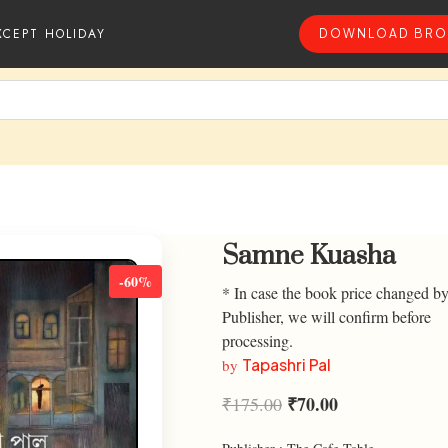
XCEPT HOLIDAY
DOWNLOAD BRO
Samne Kuasha
-60%
* In case the book price changed by
Publisher, we will confirm before
processing.
Tapashri Pal
by
₹
70.00
₹
175.00