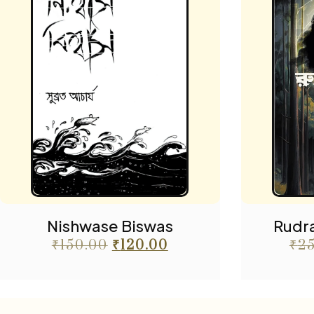
Nishwase Biswas
Rudra
₹
150.00
₹
120.00
₹
2