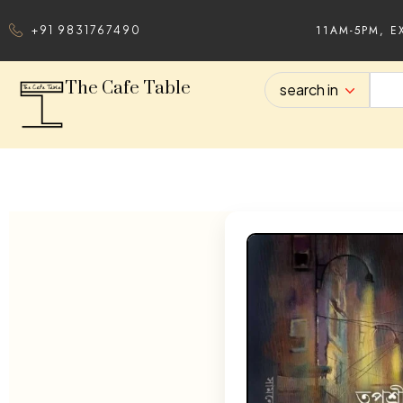
11AM-5PM, E
+91 9831767490
The Cafe Table
search in