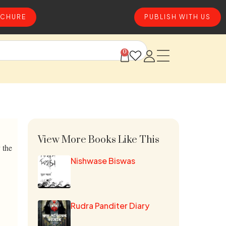
CHURE
PUBLISH WITH US
0
View More Books Like This
 the
Nishwase Biswas
Rudra Panditer Diary