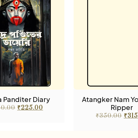
 Panditer Diary
Atangker Nam Yo
Ripper
50.00
₹
225.00
₹
350.00
₹
315