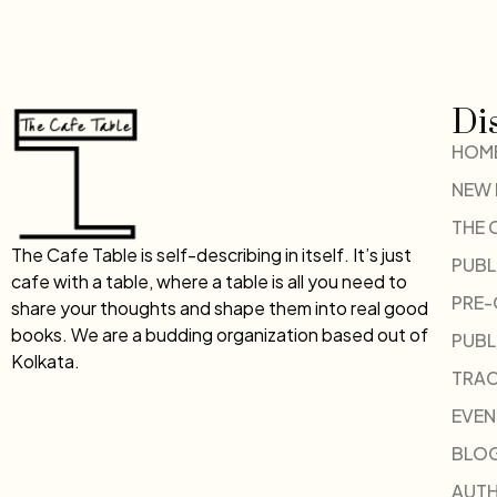
Di
HOM
NEW
THE 
The Cafe Table is self-describing in itself. It’s just
PUBL
cafe with a table, where a table is all you need to
PRE
share your thoughts and shape them into real good
books. We are a budding organization based out of
PUBL
Kolkata.
TRAC
EVEN
BLO
AUT