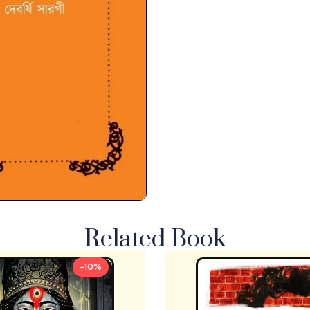
Related Book
-10%