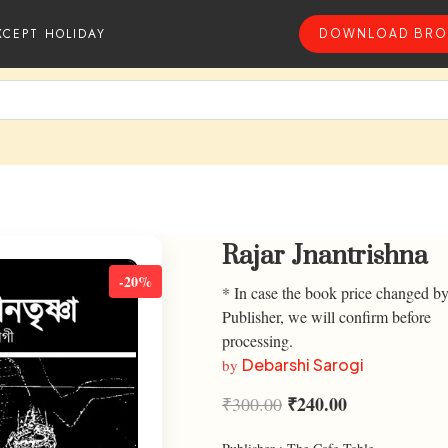
XCEPT HOLIDAY
DOWNLOAD BRO
Rajar Jnantrishna
-20%
* In case the book price changed by
Publisher, we will confirm before
processing.
Debarshi Sarogi
by
₹
240.00
₹
300.00