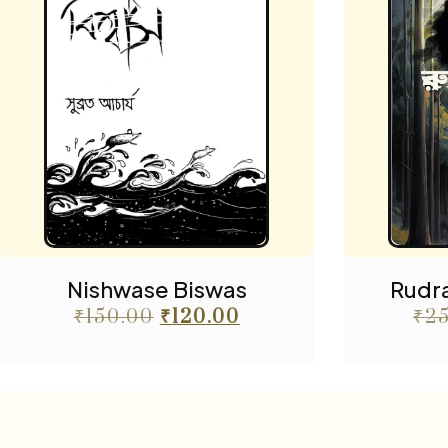
Nishwase Biswas
Rudra
₹
150.00
₹
120.00
₹
2