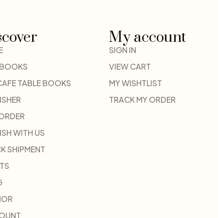
scover
My account
E
SIGN IN
 BOOKS
VIEW CART
CAFE TABLE BOOKS
MY WISHTLIST
ISHER
TRACK MY ORDER
-ORDER
ISH WITH US
K SHIPMENT
TS
G
HOR
COUNT