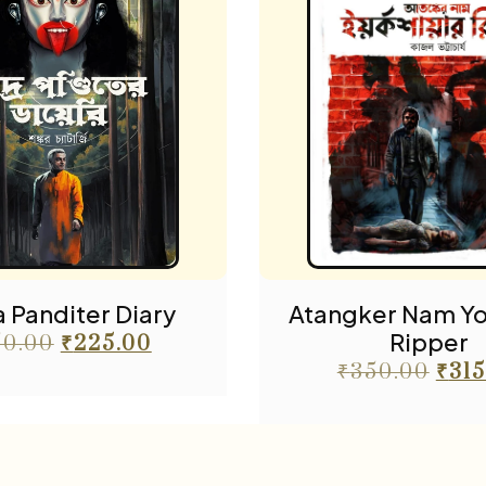
 Panditer Diary
Atangker Nam Yo
Ripper
50.00
₹
225.00
₹
350.00
₹
315