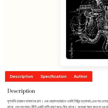
Description
Specification
Author
Description
মৃগনাভি চারজন ডাকাতের গল্প। এক জ্যোৎস্নারাতে একটা নিষ্ঠুর হত্যাকাণ্ডের পর ও
থাকে, যেন সব সময় ঠোঁটে একটা হাসি ধারণ করে বেঁচে থাকে। অন্যরা পছন্দ করে না ও