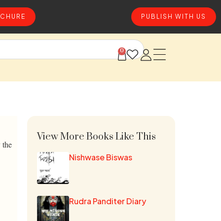
CHURE
PUBLISH WITH US
0
View More Books Like This
 the
Nishwase Biswas
Rudra Panditer Diary