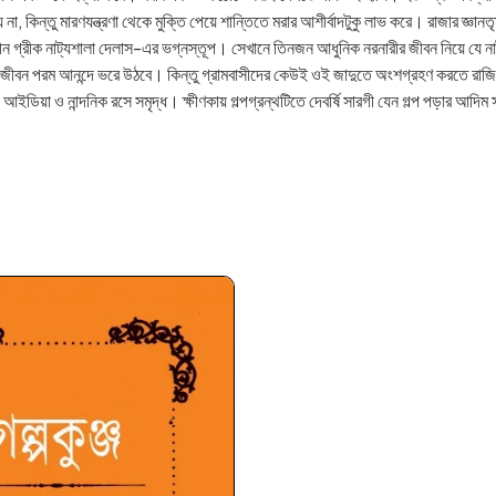
ায় না, কিন্তু মারণযন্ত্রণা থেকে মুক্তি পেয়ে শান্তিতে মরার আশীর্বাদটুকু লাভ করে। রাজার জ্
 গ্রীক নাট্যশালা দেলাস-এর ভগ্নস্তূপ। সেখানে তিনজন আধুনিক নরনারীর জীবন নিয়ে যে নাটক অ
 জীবন পরম আনন্দে ভরে উঠবে। কিন্তু গ্রামবাসীদের কেউই ওই জাদুতে অংশগ্রহণ করতে রাজি 
ঢ় আইডিয়া ও নান্দনিক রসে সমৃদ্ধ। ক্ষীণকায় গল্পগ্রন্থটিতে দেবর্ষি সারগী যেন গল্প পড়ার আদ