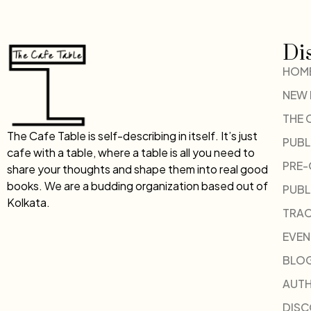
Di
HOM
NEW
THE 
The Cafe Table is self-describing in itself. It’s just
PUBL
cafe with a table, where a table is all you need to
PRE
share your thoughts and shape them into real good
books. We are a budding organization based out of
PUBL
Kolkata.
TRAC
EVEN
BLO
AUT
DIS