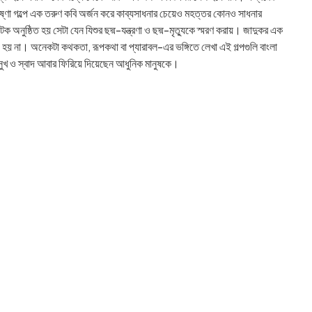
ঞানতৃষ্ণা গল্পে এক তরুণ কবি অর্জন করে কাব্যসাধনার চেয়েও মহত্তর কোনও সাধনার
নুষ্ঠিত হয় সেটা যেন যিশুর ছদ্ম-যন্ত্রণা ও ছদ্ম-মৃত্যুকে স্মরণ করায়। জাদুকর এক
হয় না। অনেকটা কথকতা, রূপকথা বা প্যারাবল-এর ভঙ্গিতে লেখা এই গল্পগুলি বাংলা
িম সুখ ও স্বাদ আবার ফিরিয়ে দিয়েছেন আধুনিক মানুষকে।