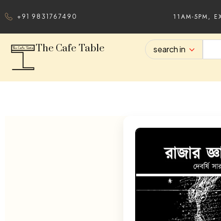
11AM-5PM, E
+91 9831767490
The Cafe Table
search in