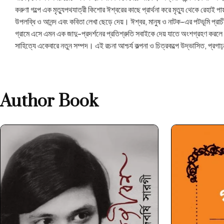
করুণা গল্পে এক মৃত্যুপথযাত্রী কিশোর ঈশ্বরের কাছে প্রার্থনা করে মৃত্যু থেকে রেহাই প
উপলব্ধি ও আনন্দ এবং কবিতা লেখা ছেড়ে দেয়। ঈশ্বর, মানুষ ও নাটক-এর পটভূমি প্রাচীন
গ্রামে এসে এমন এক জাদু-প্রদর্শনের প্রতিশ্রুতি সবাইকে দেয় যাতে অংশগ্রহণ করলে
সাহিত্যে একেবারে নতুন সম্পদ। এই রচনা আশ্চর্য কল্পনা ও চিত্রকল্পে উদ্ভাসিত, প্রগা
Author Book