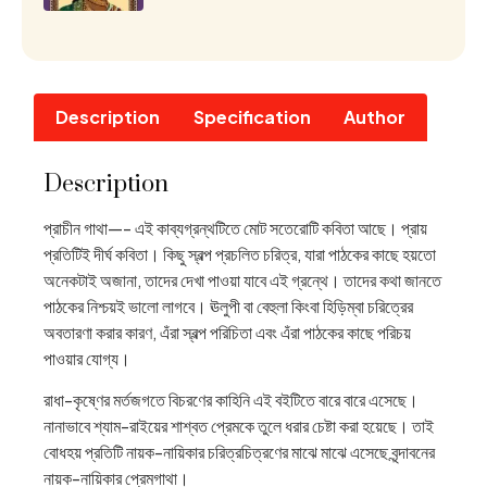
Description
Specification
Author
Description
প্রাচীন গাথা—- এই কাব্যগ্রন্থটিতে মোট সতেরোটি কবিতা আছে। প্রায়
প্রতিটিই দীর্ঘ কবিতা। কিছু স্বল্প প্রচলিত চরিত্র, যারা পাঠকের কাছে হয়তো
অনেকটাই অজানা, তাদের দেখা পাওয়া যাবে এই গ্রন্থে। তাদের কথা জানতে
পাঠকের নিশ্চয়ই ভালো লাগবে। ঊলুপী বা বেহুলা কিংবা হিড়িম্বা চরিত্রের
অবতারণা করার কারণ, এঁরা স্বল্প পরিচিতা এবং এঁরা পাঠকের কাছে পরিচয়
পাওয়ার যোগ্য।
রাধা-কৃষ্ণের মর্তজগতে বিচরণের কাহিনি এই বইটিতে বারে বারে এসেছে।
নানাভাবে শ্যাম-রাইয়ের শাশ্বত প্রেমকে তুলে ধরার চেষ্টা করা হয়েছে। তাই
বোধহয় প্রতিটি নায়ক-নায়িকার চরিত্রচিত্রণের মাঝে মাঝে এসেছে বৃন্দাবনের
নায়ক-নায়িকার প্রেমগাথা।