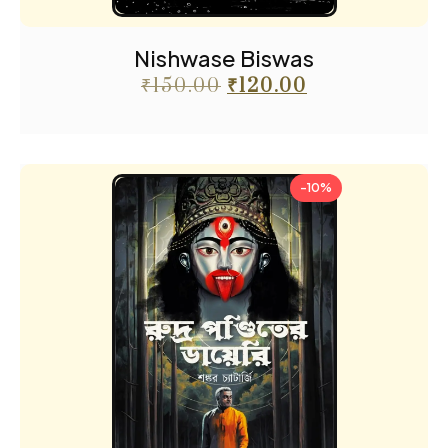
Nishwase Biswas
₹
150.00
₹
120.00
-10%