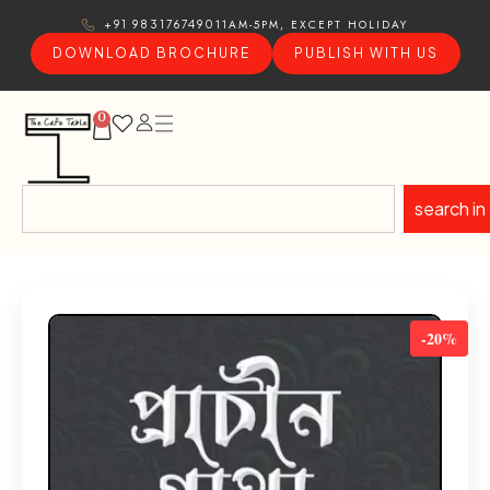
11AM-5PM, EXCEPT HOLIDAY
+91 9831767490
DOWNLOAD BROCHURE
PUBLISH WITH US
0
search in
-20%