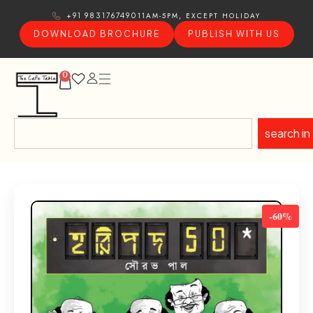
11AM-5PM, EXCEPT HOLIDAY
+91 9831767490
DOWNLOAD BROCHURE
PUBLISH WITH US
0
search in
-60%