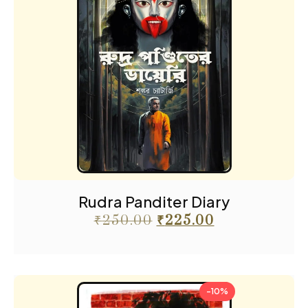
Rudra Panditer Diary
₹
250.00
₹
225.00
-10%