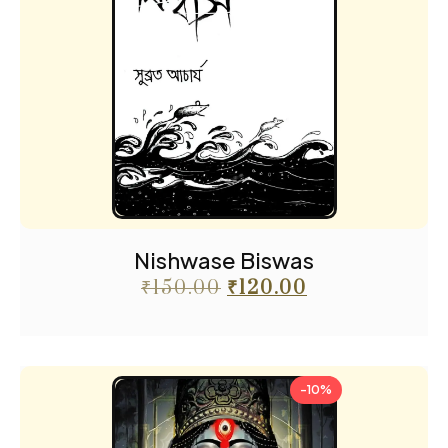
Nishwase Biswas
₹
150.00
₹
120.00
-10%