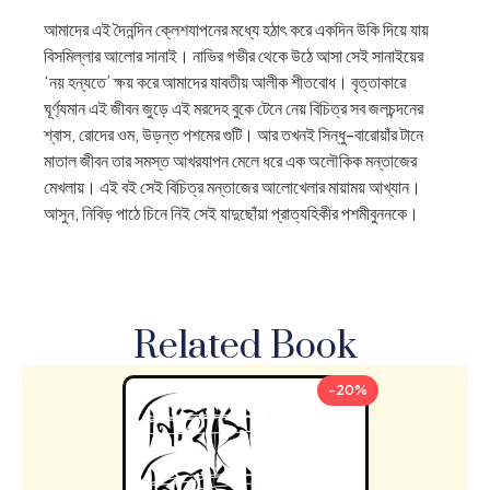
আমাদের এই দৈনন্দিন ক্লেশযাপনের মধ্যে হঠাৎ করে একদিন উকি দিয়ে যায়
বিসমিল্লার আলোর সানাই। নাভির গভীর থেকে উঠে আসা সেই সানাইয়ের
‘নয় হন্যতে’ ক্ষয় করে আমাদের যাবতীয় আলীক শীতবোধ। বৃত্তাকারে
ঘূর্ণ্যমান এই জীবন জুড়ে এই মরদেহ বুকে টেনে নেয় বিচিত্র সব জলচন্দনের
শ্বাস, রোদের ওম, উড়ন্ত পশমের গুটি। আর তখনই সিন্ধু-বারোয়াঁর টানে
মাতাল জীবন তার সমস্ত আখরযাপন মেলে ধরে এক অলৌকিক মন্তাজের
মেখলায়। এই বই সেই বিচিত্র মন্তাজের আলোখেলার মায়াময় আখ্যান।
আসুন, নিবিড় পাঠে চিনে নিই সেই যাদুছোঁয়া প্রাত্যহিকীর পশমীবুননকে।
Related Book
-20%